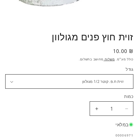
פתי
מדי
זוית חוץ פנים מגולוון
1
במו
₪ 10.00
מחיר
רגיל
כולל מע״מ.
משלוח
מחושב בתשלום.
גודל
כמות
הפחתת
הגדלת
כמות
כמות
לזוית
לזוית
במלאי
חוץ
חוץ
מק"ט:
00006971
פנים
פנים