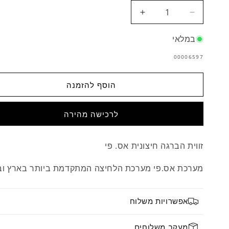
הפחתת
הגדלת
כמות
כמות
לזווית
לזווית
במלאי
הברגה
הברגה
מק"ט:
00006597
חיצונית
חיצונית
אס.
אס.
פי
פי
הוסף להזמנה
זווית הברגה חיצונית אס. פי
מערכת אס.פי מערכת הלחיצה המתקדמת ביותר בארץ וב
אפשרויות משלוח
מעקב משלוחים